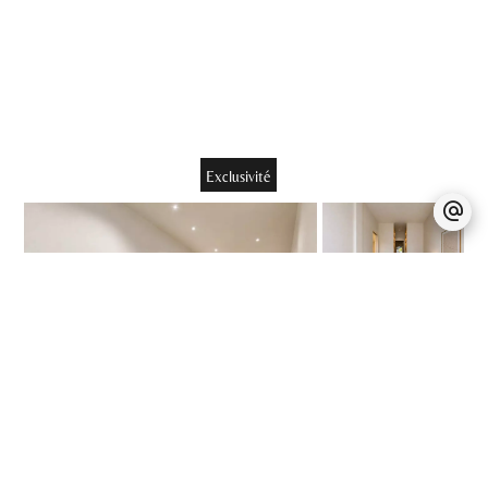
Exclusivité
Sospel
Appartement /
Réf. 87109430